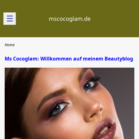
☰
mscocoglam.de
Home
Ms Cocoglam: Willkommen auf meinem Beautyblog