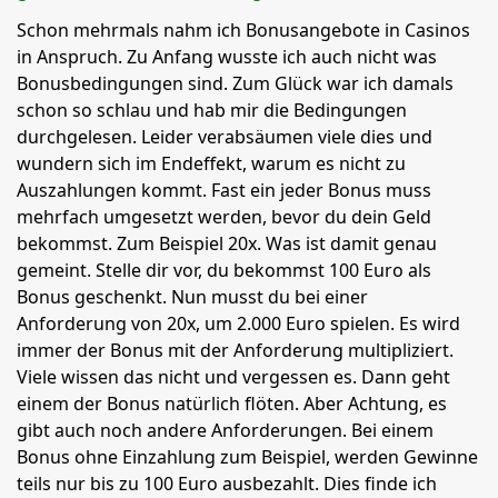
Schon mehrmals nahm ich Bonusangebote in Casinos
in Anspruch. Zu Anfang wusste ich auch nicht was
Bonusbedingungen sind. Zum Glück war ich damals
schon so schlau und hab mir die Bedingungen
durchgelesen. Leider verabsäumen viele dies und
wundern sich im Endeffekt, warum es nicht zu
Auszahlungen kommt. Fast ein jeder Bonus muss
mehrfach umgesetzt werden, bevor du dein Geld
bekommst. Zum Beispiel 20x. Was ist damit genau
gemeint. Stelle dir vor, du bekommst 100 Euro als
Bonus geschenkt. Nun musst du bei einer
Anforderung von 20x, um 2.000 Euro spielen. Es wird
immer der Bonus mit der Anforderung multipliziert.
Viele wissen das nicht und vergessen es. Dann geht
einem der Bonus natürlich flöten. Aber Achtung, es
gibt auch noch andere Anforderungen. Bei einem
Bonus ohne Einzahlung zum Beispiel, werden Gewinne
teils nur bis zu 100 Euro ausbezahlt. Dies finde ich