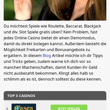
Du möchtest Spiele wie Roulette, Baccarat, Blackjack
und div. Slot Spiele gratis üben? Kein Problem, fast
jedes Online Casino bietet dir einen Demomodus,
damit du direkt loslegen kannst. Außerdem besteht die
Möglichkeit Freikarten und Bonusangebote zu
ergattern. In diesem
Blog
Artikel möchte ich dir Tipps
und Tricks geben, zudem warne ich dich vor so
manchen Machenschaften, damit Kunden ihr Geld
nicht ausbezahlt bekommen. Klingt alles halb so
schlimm als es ist, dennoch solltest du diese kennen.
TOP 3 CASINOS
1
JETZT SPIELEN