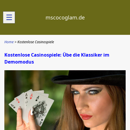
☰
mscocoglam.de
Home
Kostenlose Casinospiele
Kostenlose Casinospiele: Übe die Klassiker im
Demomodus